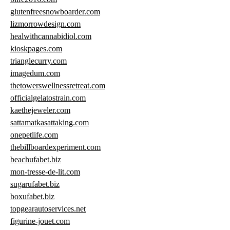
glutenfreesnowboarder.com
lizmorrowdesign.com
healwithcannabidiol.com
kioskpages.com
trianglecurry.com
imagedum.com
thetowerswellnessretreat.com
officialgelatostrain.com
kaethejeweler.com
sattamatkasattaking.com
onepetlife.com
thebillboardexperiment.com
beachufabet.biz
mon-tresse-de-lit.com
sugarufabet.biz
boxufabet.biz
topgearautoservices.net
figurine-jouet.com