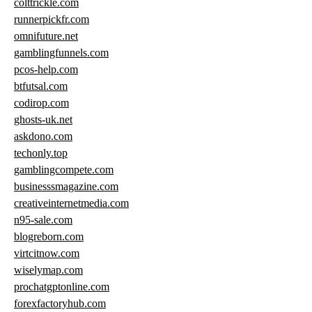
colttrickle.com
runnerpickfr.com
omnifuture.net
gamblingfunnels.com
pcos-help.com
btfutsal.com
codirop.com
ghosts-uk.net
askdono.com
techonly.top
gamblingcompete.com
businesssmagazine.com
creativeinternetmedia.com
n95-sale.com
blogreborn.com
virtcitnow.com
wiselymap.com
prochatgptonline.com
forexfactoryhub.com