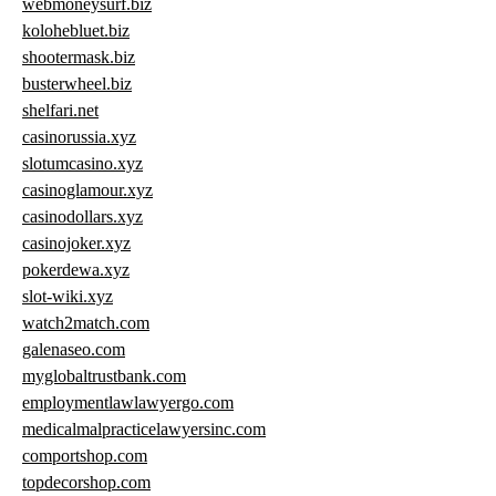
webmoneysurf.biz
kolohebluet.biz
shootermask.biz
busterwheel.biz
shelfari.net
casinorussia.xyz
slotumcasino.xyz
casinoglamour.xyz
casinodollars.xyz
casinojoker.xyz
pokerdewa.xyz
slot-wiki.xyz
watch2match.com
galenaseo.com
myglobaltrustbank.com
employmentlawlawyergo.com
medicalmalpracticelawyersinc.com
comportshop.com
topdecorshop.com