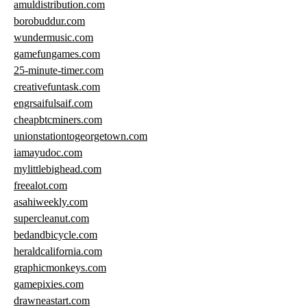
amuldistribution.com
borobuddur.com
wundermusic.com
gamefungames.com
25-minute-timer.com
creativefuntask.com
engrsaifulsaif.com
cheapbtcminers.com
unionstationtogeorgetown.com
iamayudoc.com
mylittlebighead.com
freealot.com
asahiweekly.com
supercleanut.com
bedandbicycle.com
heraldcalifornia.com
graphicmonkeys.com
gamepixies.com
drawneastart.com