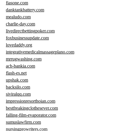
fiasone.com
danktankbattery.com
mealudo.com
charlie-day.com
livedirectbettingpoker.com
foxbusinessupdate.com
lovedaddy.org
integrativemedicalmassageplano.com
mrrugwashing.com
acb-bankia.com
flash-es.net
upshak.com
backsilo.com
siviralqq.com
impressionresorthoian.com
bestfreakingclothesever.com
falling-film-evaporator.com
sumuslawfirm.com
nursingprowriters.com