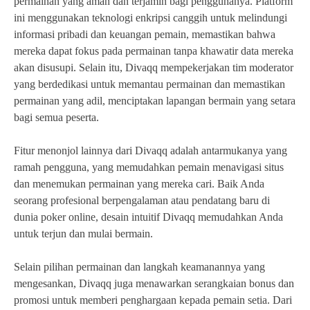
permainan yang aman dan terjamin bagi penggunanya. Platform
ini menggunakan teknologi enkripsi canggih untuk melindungi
informasi pribadi dan keuangan pemain, memastikan bahwa
mereka dapat fokus pada permainan tanpa khawatir data mereka
akan disusupi. Selain itu, Divaqq mempekerjakan tim moderator
yang berdedikasi untuk memantau permainan dan memastikan
permainan yang adil, menciptakan lapangan bermain yang setara
bagi semua peserta.
Fitur menonjol lainnya dari Divaqq adalah antarmukanya yang
ramah pengguna, yang memudahkan pemain menavigasi situs
dan menemukan permainan yang mereka cari. Baik Anda
seorang profesional berpengalaman atau pendatang baru di
dunia poker online, desain intuitif Divaqq memudahkan Anda
untuk terjun dan mulai bermain.
Selain pilihan permainan dan langkah keamanannya yang
mengesankan, Divaqq juga menawarkan serangkaian bonus dan
promosi untuk memberi penghargaan kepada pemain setia. Dari