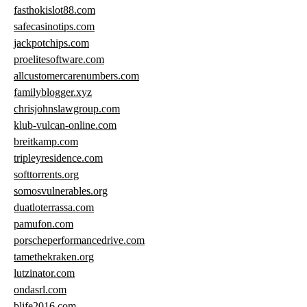
fasthokislot88.com
safecasinotips.com
jackpotchips.com
proelitesoftware.com
allcustomercarenumbers.com
familyblogger.xyz
chrisjohnslawgroup.com
klub-vulcan-online.com
breitkamp.com
tripleyresidence.com
softtorrents.org
somosvulnerables.org
duatloterrassa.com
pamufon.com
porscheperformancedrive.com
tamethekraken.org
lutzinator.com
ondasrl.com
blife2016.com