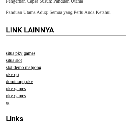
Pengertian Capsa Susun: Panduan Utama
o
Panduan Utama Aduq: Semua yang Perlu Anda Ketahui
n
LINK LAINNYA
situs pkv games
situs slot
slot demo mahjong
pkv qq
dominoqq pkv
pkv games
pkv games
qq
Links