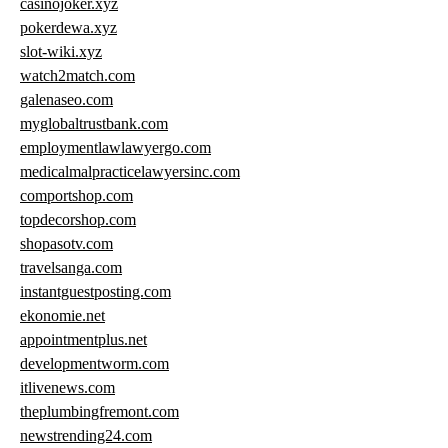
casinojoker.xyz
pokerdewa.xyz
slot-wiki.xyz
watch2match.com
galenaseo.com
myglobaltrustbank.com
employmentlawlawyergo.com
medicalmalpracticelawyersinc.com
comportshop.com
topdecorshop.com
shopasotv.com
travelsanga.com
instantguestposting.com
ekonomie.net
appointmentplus.net
developmentworm.com
itlivenews.com
theplumbingfremont.com
newstrending24.com