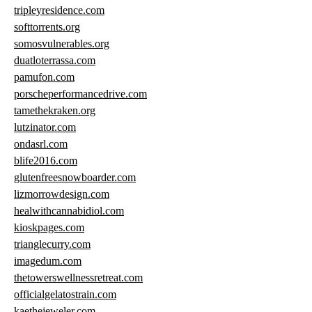
tripleyresidence.com
softtorrents.org
somosvulnerables.org
duatloterrassa.com
pamufon.com
porscheperformancedrive.com
tamethekraken.org
lutzinator.com
ondasrl.com
blife2016.com
glutenfreesnowboarder.com
lizmorrowdesign.com
healwithcannabidiol.com
kioskpages.com
trianglecurry.com
imagedum.com
thetowerswellnessretreat.com
officialgelatostrain.com
kaethejeweler.com