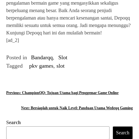
pengalaman bermain game yang mengasyikkan sekaligus
berpeluang menang besar. Baik Anda seorang penjudi
berpengalaman atau hanya mencari kesenangan santai, Depoqq
memiliki sesuatu untuk semua orang. Jadi mengapa menunggu?
Kunjungi Depoqq hari ini dan mulailah bermain!
[ad_2]
Posted in
Bandarqq
,
Slot
Tagged
pkv games
,
slot
P
Previous:
ChampionQQ: Tujuan Utama bagi Penggemar Game Online
o
Next:
Bersiaplah untuk Naik Level: Panduan Utama Wedeqq Gaming
s
Search
t
Search
n