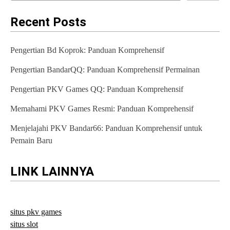
a
Recent Posts
v
Pengertian Bd Koprok: Panduan Komprehensif
i
Pengertian BandarQQ: Panduan Komprehensif Permainan
g
Pengertian PKV Games QQ: Panduan Komprehensif
a
t
Memahami PKV Games Resmi: Panduan Komprehensif
i
Menjelajahi PKV Bandar66: Panduan Komprehensif untuk
Pemain Baru
o
n
LINK LAINNYA
situs pkv games
situs slot