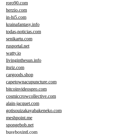
roro90.com
herzio.com
in-hi5.com
krainafantasy.info
todas-noticias.com
senikartu.com
rusportal.net
watty.io
livinginthesun.info
itsriz.com
cargoods.shop
capetownacupuncture.com
bitcoinvideospro.com
cosmiccrowcollective.com
alain-jacquet.com
gotisouizakayabakeneko.com
meshpoint.me
spongebob.net
busyboxintl.com