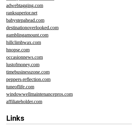
adwebtagging.com
ranksuperior.net
babystepahead.com
destinationoverlooked.com
gamblingamount.com
hillclimbwax.com
hnopse.com
occasionnews.com
lustofmoney.com
timebusinesszone.com
peppers-reflection.com
tuneoflife.com
windowwellmaintenancepros.com
affiliateholder.com
Links