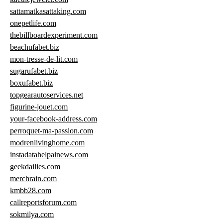
sattamatkasattaking.com
onepetlife.com
thebillboardexperiment.com
beachufabet.biz
mon-tresse-de-lit.com
sugarufabet.biz
boxufabet.biz
topgearautoservices.net
figurine-jouet.com
your-facebook-address.com
perroquet-ma-passion.com
modrenlivinghome.com
instadatahelpainews.com
geekdailies.com
merchrain.com
kmbb28.com
callreportsforum.com
sokmilya.com