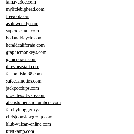
iamayudoc.com
mylittlebighead.com
freealot.com
asahiweekly.com
supercleanut.com
bedandbicycle.com
heraldcalifornia.com
graphicmonkeys.com
gamepixies.com
drawneastart.com
fasthokislot88.com
safecasinotips.com
jackpotchips.com
proelitesoftware.com
allcustomercarenumbers.com
familyblogger.xyz
chrisjohnslawgroup.com
klub-vulcan-online.com
breitkamp.com