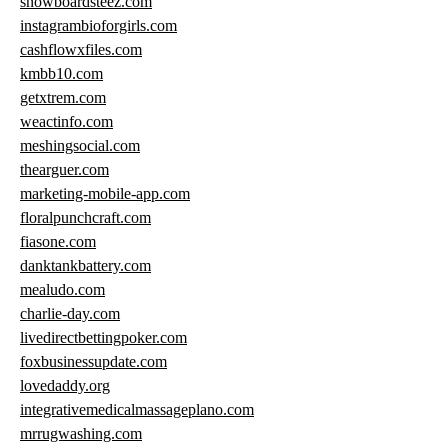
snowboardsteez.com
instagrambioforgirls.com
cashflowxfiles.com
kmbb10.com
getxtrem.com
weactinfo.com
meshingsocial.com
thearguer.com
marketing-mobile-app.com
floralpunchcraft.com
fiasone.com
danktankbattery.com
mealudo.com
charlie-day.com
livedirectbettingpoker.com
foxbusinessupdate.com
lovedaddy.org
integrativemedicalmassageplano.com
mrrugwashing.com