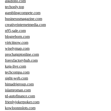
askdono.com
techonly.top
gamblingcompete.com
businesssmagazine.com
creativeinternetmedia.com
n95-sale.com
blogreborn.com
virtcitnow.com
wiselymap.com
prochatgptonline.com
forexfactoryhub.com
kaja-live.com
techcompa.com
sight-web.com
himadrigroup.com
islamroman.com
td-autofinance.com
frienlyjokerpoker.com
kowloonnslots.com