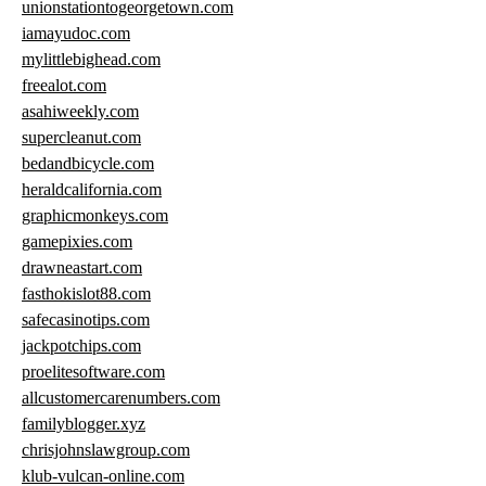
unionstationtogeorgetown.com
iamayudoc.com
mylittlebighead.com
freealot.com
asahiweekly.com
supercleanut.com
bedandbicycle.com
heraldcalifornia.com
graphicmonkeys.com
gamepixies.com
drawneastart.com
fasthokislot88.com
safecasinotips.com
jackpotchips.com
proelitesoftware.com
allcustomercarenumbers.com
familyblogger.xyz
chrisjohnslawgroup.com
klub-vulcan-online.com