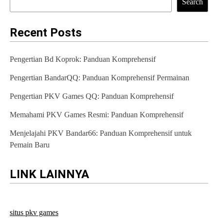
Search
a
Recent Posts
v
i
Pengertian Bd Koprok: Panduan Komprehensif
g
Pengertian BandarQQ: Panduan Komprehensif Permainan
a
Pengertian PKV Games QQ: Panduan Komprehensif
t
Memahami PKV Games Resmi: Panduan Komprehensif
i
Menjelajahi PKV Bandar66: Panduan Komprehensif untuk
o
Pemain Baru
n
LINK LAINNYA
situs pkv games