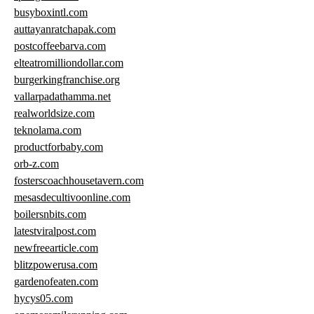
busyboxintl.com
auttayanratchapak.com
postcoffeebarva.com
elteatromilliondollar.com
burgerkingfranchise.org
vallarpadathamma.net
realworldsize.com
teknolama.com
productforbaby.com
orb-z.com
fosterscoachhousetavern.com
mesasdecultivoonline.com
boilersnbits.com
latestviralpost.com
newfreearticle.com
blitzpowerusa.com
gardenofeaten.com
hycys05.com