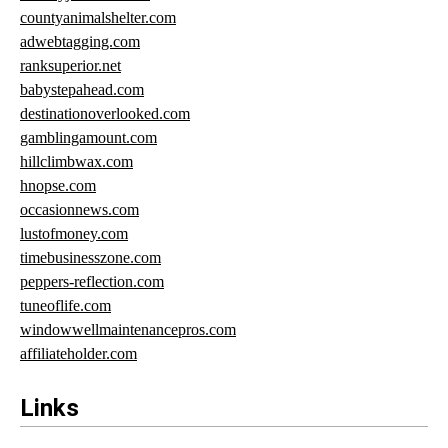
countyanimalshelter.com
adwebtagging.com
ranksuperior.net
babystepahead.com
destinationoverlooked.com
gamblingamount.com
hillclimbwax.com
hnopse.com
occasionnews.com
lustofmoney.com
timebusinesszone.com
peppers-reflection.com
tuneoflife.com
windowwellmaintenancepros.com
affiliateholder.com
Links