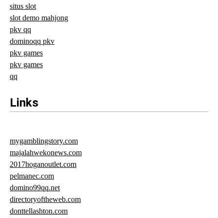
situs slot
slot demo mahjong
pkv qq
dominoqq pkv
pkv games
pkv games
qq
Links
mygamblingstory.com
majalahwekonews.com
2017hoganoutlet.com
pelmanec.com
domino99qq.net
directoryoftheweb.com
donttellashton.com