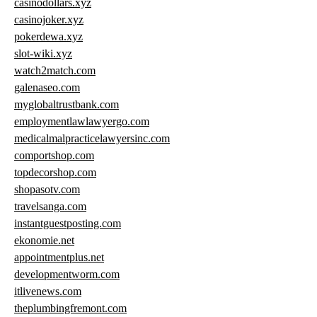
casinodollars.xyz
casinojoker.xyz
pokerdewa.xyz
slot-wiki.xyz
watch2match.com
galenaseo.com
myglobaltrustbank.com
employmentlawlawyergo.com
medicalmalpracticelawyersinc.com
comportshop.com
topdecorshop.com
shopasotv.com
travelsanga.com
instantguestposting.com
ekonomie.net
appointmentplus.net
developmentworm.com
itlivenews.com
theplumbingfremont.com