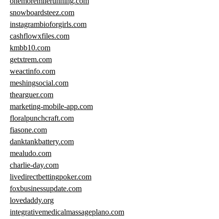
onemoremilerunning.com
snowboardsteez.com
instagrambioforgirls.com
cashflowxfiles.com
kmbb10.com
getxtrem.com
weactinfo.com
meshingsocial.com
thearguer.com
marketing-mobile-app.com
floralpunchcraft.com
fiasone.com
danktankbattery.com
mealudo.com
charlie-day.com
livedirectbettingpoker.com
foxbusinessupdate.com
lovedaddy.org
integrativemedicalmassageplano.com