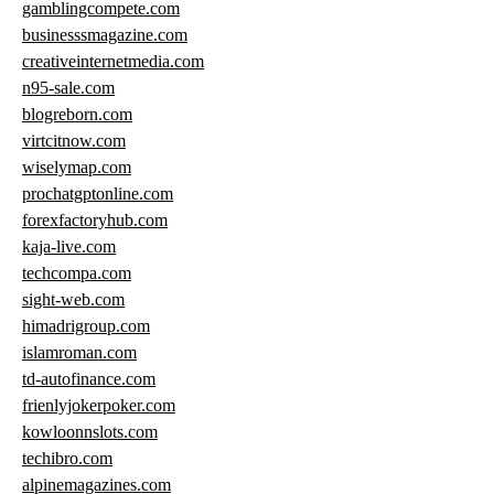
gamblingcompete.com
businesssmagazine.com
creativeinternetmedia.com
n95-sale.com
blogreborn.com
virtcitnow.com
wiselymap.com
prochatgptonline.com
forexfactoryhub.com
kaja-live.com
techcompa.com
sight-web.com
himadrigroup.com
islamroman.com
td-autofinance.com
frienlyjokerpoker.com
kowloonnslots.com
techibro.com
alpinemagazines.com