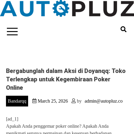
Skip
to
content
Panduan Bermain Poker Online
Bermain judi online lebih mudah menggunakan ewallet / emoney
untuk Pemula
seperti ovo, dana, linkaja, gopay, dan juga dengan pulsa.
Bergabunglah dalam Aksi di Doyanqq: Toko
Terlengkap untuk Kegembiraan Poker
Online
Bandarqq
March 25, 2026
by
admin@autopluz.co
[ad_1]
Apakah Anda penggemar poker online? Apakah Anda
menikmati serunya permainan dan keseruan berhadapan