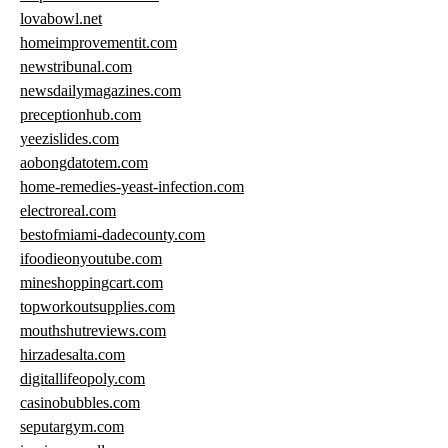
lovabowl.net
homeimprovementit.com
newstribunal.com
newsdailymagazines.com
preceptionhub.com
yeezislides.com
aobongdatotem.com
home-remedies-yeast-infection.com
electroreal.com
bestofmiami-dadecounty.com
ifoodieonyoutube.com
mineshoppingcart.com
topworkoutsupplies.com
mouthshutreviews.com
hirzadesalta.com
digitallifeopoly.com
casinobubbles.com
seputargym.com