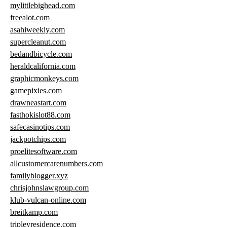
mylittlebighead.com
freealot.com
asahiweekly.com
supercleanut.com
bedandbicycle.com
heraldcalifornia.com
graphicmonkeys.com
gamepixies.com
drawneastart.com
fasthokislot88.com
safecasinotips.com
jackpotchips.com
proelitesoftware.com
allcustomercarenumbers.com
familyblogger.xyz
chrisjohnslawgroup.com
klub-vulcan-online.com
breitkamp.com
tripleyresidence.com