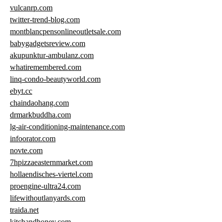
vulcanrp.com
twitter-trend-blog.com
montblancpensonlineoutletsale.com
babygadgetsreview.com
akupunktur-ambulanz.com
whatiremembered.com
linq-condo-beautyworld.com
ebyt.cc
chaindaohang.com
drmarkbuddha.com
lg-air-conditioning-maintenance.com
infoorator.com
novte.com
7hpizzaeasternmarket.com
hollaendisches-viertel.com
proengine-ultra24.com
lifewithoutlanyards.com
traida.net
kitchandhoney.com