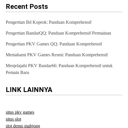
v
Recent Posts
i
g
Pengertian Bd Koprok: Panduan Komprehensif
a
Pengertian BandarQQ: Panduan Komprehensif Permainan
t
Pengertian PKV Games QQ: Panduan Komprehensif
i
Memahami PKV Games Resmi: Panduan Komprehensif
o
Menjelajahi PKV Bandar66: Panduan Komprehensif untuk
n
Pemain Baru
LINK LAINNYA
situs pkv games
situs slot
slot demo mahjong