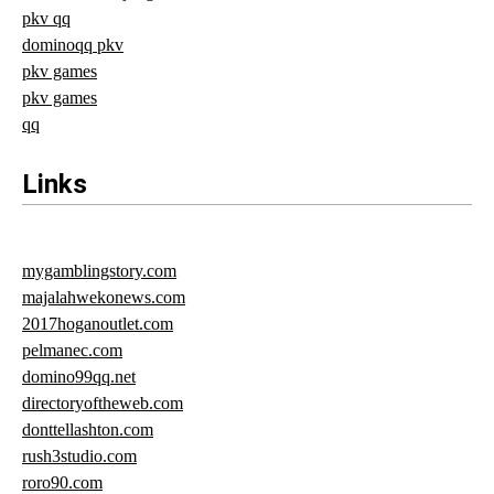
pkv qq
dominoqq pkv
pkv games
pkv games
qq
Links
mygamblingstory.com
majalahwekonews.com
2017hoganoutlet.com
pelmanec.com
domino99qq.net
directoryoftheweb.com
donttellashton.com
rush3studio.com
roro90.com