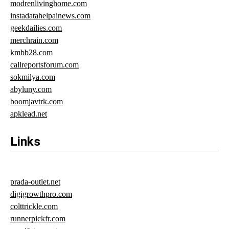
modrenlivinghome.com
instadatahelpainews.com
geekdailies.com
merchrain.com
kmbb28.com
callreportsforum.com
sokmilya.com
abyluny.com
boomjavtrk.com
apklead.net
Links
prada-outlet.net
digigrowthpro.com
colttrickle.com
runnerpickfr.com