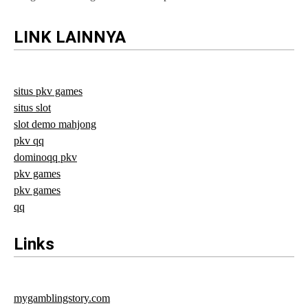
o
n
LINK LAINNYA
situs pkv games
situs slot
slot demo mahjong
pkv qq
dominoqq pkv
pkv games
pkv games
qq
Links
mygamblingstory.com