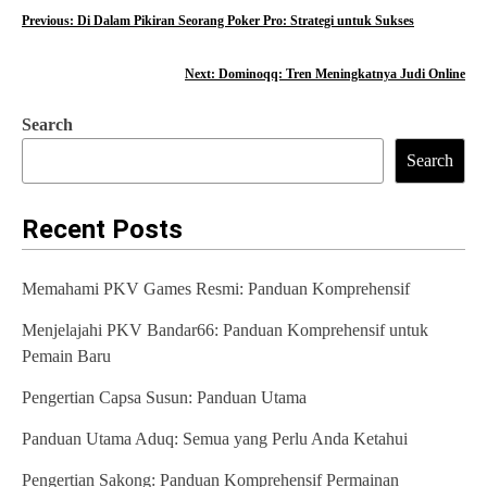
P
Previous:
Di Dalam Pikiran Seorang Poker Pro: Strategi untuk Sukses
o
Next:
Dominoqq: Tren Meningkatnya Judi Online
s
Search
t
Search
n
a
Recent Posts
v
Memahami PKV Games Resmi: Panduan Komprehensif
i
Menjelajahi PKV Bandar66: Panduan Komprehensif untuk
g
Pemain Baru
a
Pengertian Capsa Susun: Panduan Utama
t
Panduan Utama Aduq: Semua yang Perlu Anda Ketahui
i
Pengertian Sakong: Panduan Komprehensif Permainan