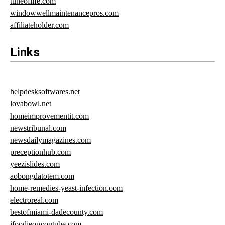
tuneoflife.com
windowwellmaintenancepros.com
affiliateholder.com
Links
helpdesksoftwares.net
lovabowl.net
homeimprovementit.com
newstribunal.com
newsdailymagazines.com
preceptionhub.com
yeezislides.com
aobongdatotem.com
home-remedies-yeast-infection.com
electroreal.com
bestofmiami-dadecounty.com
ifoodieonyoutube.com