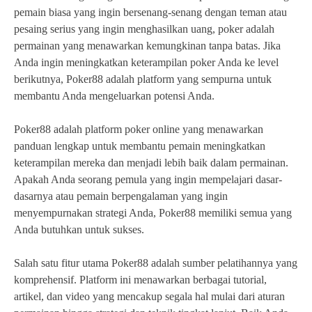
pemain biasa yang ingin bersenang-senang dengan teman atau
pesaing serius yang ingin menghasilkan uang, poker adalah
permainan yang menawarkan kemungkinan tanpa batas. Jika
Anda ingin meningkatkan keterampilan poker Anda ke level
berikutnya, Poker88 adalah platform yang sempurna untuk
membantu Anda mengeluarkan potensi Anda.
Poker88 adalah platform poker online yang menawarkan
panduan lengkap untuk membantu pemain meningkatkan
keterampilan mereka dan menjadi lebih baik dalam permainan.
Apakah Anda seorang pemula yang ingin mempelajari dasar-
dasarnya atau pemain berpengalaman yang ingin
menyempurnakan strategi Anda, Poker88 memiliki semua yang
Anda butuhkan untuk sukses.
Salah satu fitur utama Poker88 adalah sumber pelatihannya yang
komprehensif. Platform ini menawarkan berbagai tutorial,
artikel, dan video yang mencakup segala hal mulai dari aturan