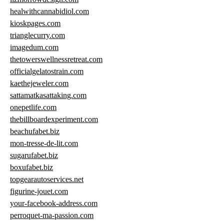
healwithcannabidiol.com
kioskpages.com
trianglecurry.com
imagedum.com
thetowerswellnessretreat.com
officialgelatostrain.com
kaethejeweler.com
sattamatkasattaking.com
onepetlife.com
thebillboardexperiment.com
beachufabet.biz
mon-tresse-de-lit.com
sugarufabet.biz
boxufabet.biz
topgearautoservices.net
figurine-jouet.com
your-facebook-address.com
perroquet-ma-passion.com