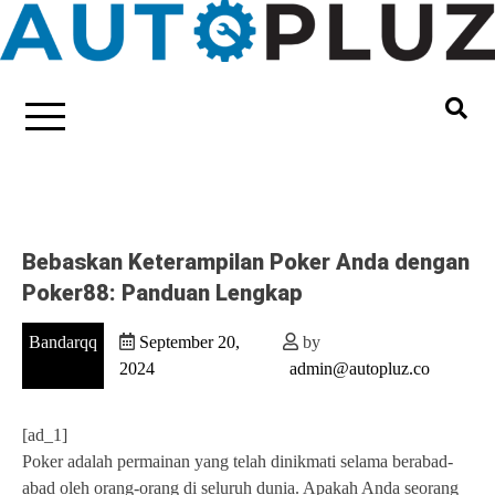
Skip
to
content
Panduan Bermain Poker Online
Bermain judi online lebih mudah menggunakan ewallet / emoney
untuk Pemula
seperti ovo, dana, linkaja, gopay, dan juga dengan pulsa.
Bebaskan Keterampilan Poker Anda dengan
Poker88: Panduan Lengkap
Bandarqq
September 20,
by
2024
admin@autopluz.co
[ad_1]
Poker adalah permainan yang telah dinikmati selama berabad-
abad oleh orang-orang di seluruh dunia. Apakah Anda seorang