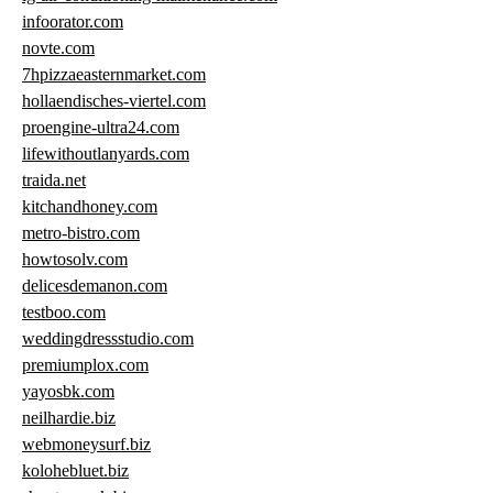
infoorator.com
novte.com
7hpizzaeasternmarket.com
hollaendisches-viertel.com
proengine-ultra24.com
lifewithoutlanyards.com
traida.net
kitchandhoney.com
metro-bistro.com
howtosolv.com
delicesdemanon.com
testboo.com
weddingdressstudio.com
premiumplox.com
yayosbk.com
neilhardie.biz
webmoneysurf.biz
kolohebluet.biz