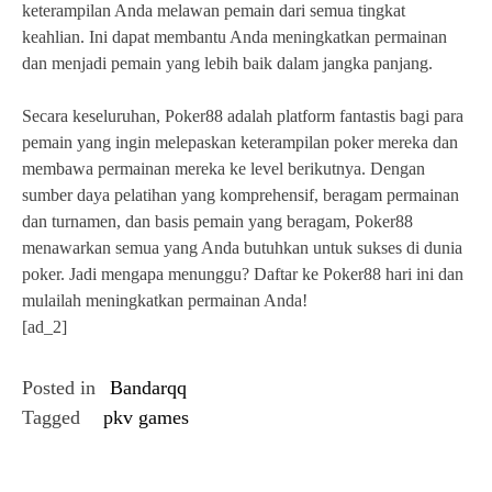
keterampilan Anda melawan pemain dari semua tingkat
keahlian. Ini dapat membantu Anda meningkatkan permainan
dan menjadi pemain yang lebih baik dalam jangka panjang.
Secara keseluruhan, Poker88 adalah platform fantastis bagi para
pemain yang ingin melepaskan keterampilan poker mereka dan
membawa permainan mereka ke level berikutnya. Dengan
sumber daya pelatihan yang komprehensif, beragam permainan
dan turnamen, dan basis pemain yang beragam, Poker88
menawarkan semua yang Anda butuhkan untuk sukses di dunia
poker. Jadi mengapa menunggu? Daftar ke Poker88 hari ini dan
mulailah meningkatkan permainan Anda!
[ad_2]
Posted in
Bandarqq
Tagged
pkv games