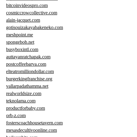
bitcoinvideospro.com
cosmiccrowcollective.com
alain-jacquet.com
gotisouizakayabakeneko.com
meshpoint.me
spongebob.net
busyboxintl.com
auttayanratchapak.com
postcoffeebarva.com
elteatromilliondollar.com
burgerkingfranchise.org
vallarpadathamma.net
realworldsize.com
teknolama.com
productforbaby.com
orb-z.com
fosterscoachhousetavern.com
mesasdecultivoonline.com