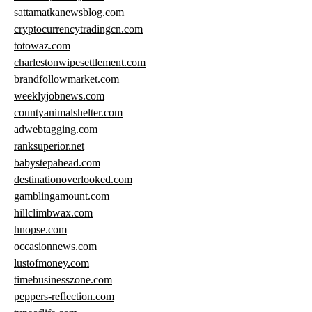
sattamatkanewsblog.com
cryptocurrencytradingcn.com
totowaz.com
charlestonwipesettlement.com
brandfollowmarket.com
weeklyjobnews.com
countyanimalshelter.com
adwebtagging.com
ranksuperior.net
babystepahead.com
destinationoverlooked.com
gamblingamount.com
hillclimbwax.com
hnopse.com
occasionnews.com
lustofmoney.com
timebusinesszone.com
peppers-reflection.com