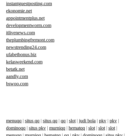
instantguestposting.com
ekonomie.net
appointmentplus.net
developmentworm.com
itlivenews.com
theplumbingfremont.com
newstrending24.com
ufabetbonus.biz
kelasweekend.com
betatk.net
aandly.com
bswoo.com
menuqq
|
situs qq
|
situs qq
|
qq
|
slot
|
judi bola
|
pkv
|
pkv
|
dominoqq
|
situs pkv
|
murniqq
|
hematqq
|
slot
|
slot
|
slot
|
menuqq
|
murniqq
|
hematqq
|
qq
|
pkv
|
dominoqq
|
situs pkv
|