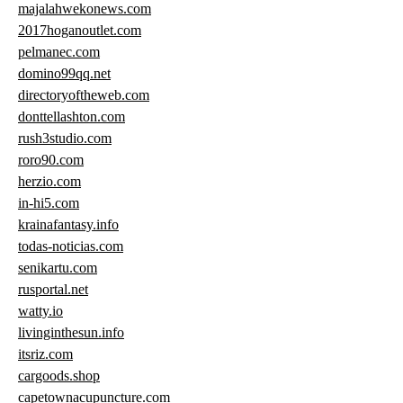
majalahwekonews.com
2017hoganoutlet.com
pelmanec.com
domino99qq.net
directoryoftheweb.com
donttellashton.com
rush3studio.com
roro90.com
herzio.com
in-hi5.com
krainafantasy.info
todas-noticias.com
senikartu.com
rusportal.net
watty.io
livinginthesun.info
itsriz.com
cargoods.shop
capetownacupuncture.com