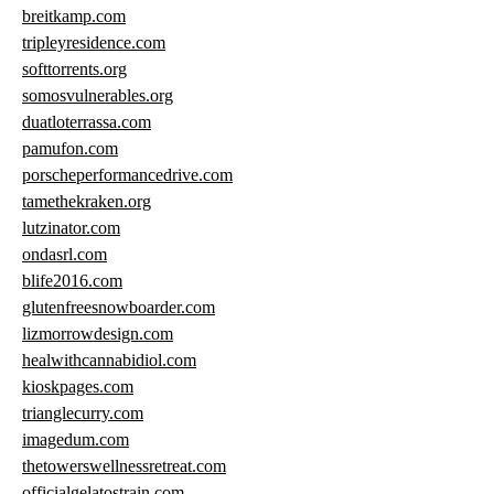
breitkamp.com
tripleyresidence.com
softtorrents.org
somosvulnerables.org
duatloterrassa.com
pamufon.com
porscheperformancedrive.com
tamethekraken.org
lutzinator.com
ondasrl.com
blife2016.com
glutenfreesnowboarder.com
lizmorrowdesign.com
healwithcannabidiol.com
kioskpages.com
trianglecurry.com
imagedum.com
thetowerswellnessretreat.com
officialgelatostrain.com