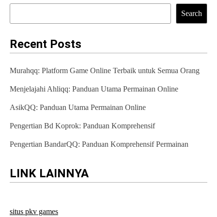
n
Search
a
Recent Posts
v
i
Murahqq: Platform Game Online Terbaik untuk Semua Orang
g
Menjelajahi Ahliqq: Panduan Utama Permainan Online
a
AsikQQ: Panduan Utama Permainan Online
t
Pengertian Bd Koprok: Panduan Komprehensif
i
Pengertian BandarQQ: Panduan Komprehensif Permainan
o
n
LINK LAINNYA
situs pkv games