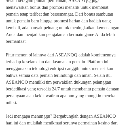
Selain beragam pilihan permainan, ASEANQQ juga
menawarkan bonus dan promosi menarik untuk membuat
pemain tetap terlibat dan bersemangat. Dari bonus sambutan
untuk pemain baru hingga promosi harian dan hadiah uang
kembali, ada banyak peluang untuk meningkatkan kemenangan
Anda dan menjadikan pengalaman bermain game Anda lebih
bermanfaat.
Fitur menonjol lainnya dari ASEANQQ adalah komitmennya
terhadap keselamatan dan keamanan pemain. Platform ini
menggunakan teknologi enkripsi canggih untuk memastikan
bahwa semua data pemain terlindungi dan aman. Selain itu,
ASEANQQ memiliki tim perwakilan dukungan pelanggan
berdedikasi yang tersedia 24/7 untuk membantu pemain dengan
pertanyaan atau kekhawatiran apa pun yang mungkin mereka
miliki.
Jadi mengapa menunggu? Bergabunglah dengan ASEANQQ
hari ini dan mulailah menikmati serunya permainan kasino dari