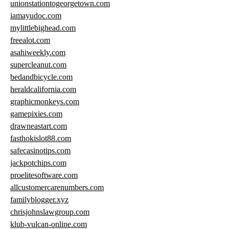
unionstationtogeorgetown.com
iamayudoc.com
mylittlebighead.com
freealot.com
asahiweekly.com
supercleanut.com
bedandbicycle.com
heraldcalifornia.com
graphicmonkeys.com
gamepixies.com
drawneastart.com
fasthokislot88.com
safecasinotips.com
jackpotchips.com
proelitesoftware.com
allcustomercarenumbers.com
familyblogger.xyz
chrisjohnslawgroup.com
klub-vulcan-online.com