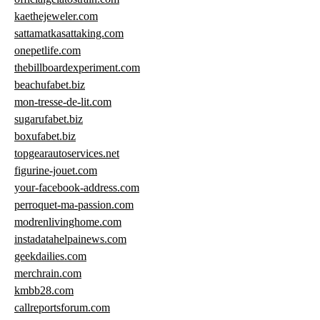
kaethejeweler.com
sattamatkasattaking.com
onepetlife.com
thebillboardexperiment.com
beachufabet.biz
mon-tresse-de-lit.com
sugarufabet.biz
boxufabet.biz
topgearautoservices.net
figurine-jouet.com
your-facebook-address.com
perroquet-ma-passion.com
modrenlivinghome.com
instadatahelpainews.com
geekdailies.com
merchrain.com
kmbb28.com
callreportsforum.com