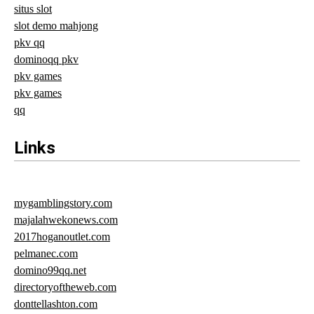
situs slot
slot demo mahjong
pkv qq
dominoqq pkv
pkv games
pkv games
qq
Links
mygamblingstory.com
majalahwekonews.com
2017hoganoutlet.com
pelmanec.com
domino99qq.net
directoryoftheweb.com
donttellashton.com