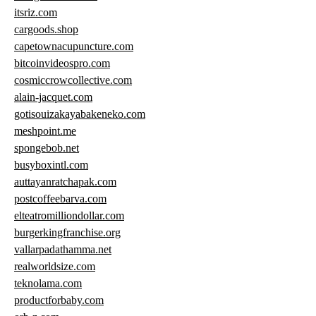
itsriz.com
cargoods.shop
capetownacupuncture.com
bitcoinvideospro.com
cosmiccrowcollective.com
alain-jacquet.com
gotisouizakayabakeneko.com
meshpoint.me
spongebob.net
busyboxintl.com
auttayanratchapak.com
postcoffeebarva.com
elteatromilliondollar.com
burgerkingfranchise.org
vallarpadathamma.net
realworldsize.com
teknolama.com
productforbaby.com