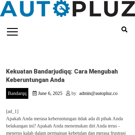
Skip
to
content
Panduan Bermain Poker Online
Bermain judi online lebih mudah menggunakan ewallet / emoney
untuk Pemula
seperti ovo, dana, linkaja, gopay, dan juga dengan pulsa.
Kekuatan Bandarjudiqq: Cara Mengubah
Keberuntungan Anda
Bandarqq
June 6, 2025
by
admin@autopluz.co
[ad_1]
Apakah Anda merasa keberuntungan tidak ada di pihak Anda
belakangan ini? Apakah Anda menemukan diri Anda terus -
menerus kalah dalam permainan kebetulan dan merasa frustrasi