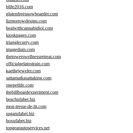
blife2016.com
glutenfreesnowboarder.com
lizmorrowdesign.com
healwithcannabidiol.com
kioskpages.com
trianglecurry.com
imagedum.com
thetowerswellnessretreat.com
officialgelatostrain.com
kaethejeweler.com
sattamatkasattaking.com
onepetlife.com
thebillboardexperiment.com
beachufabet.biz
mon-tresse-de-lit.com
sugarufabet.biz
boxufabet.biz
topgearautoservices.net