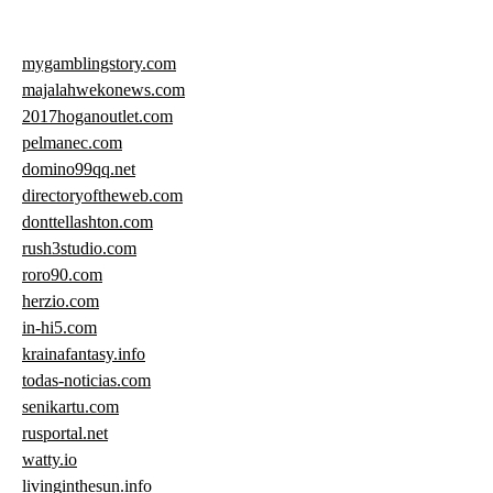
mygamblingstory.com
majalahwekonews.com
2017hoganoutlet.com
pelmanec.com
domino99qq.net
directoryoftheweb.com
donttellashton.com
rush3studio.com
roro90.com
herzio.com
in-hi5.com
krainafantasy.info
todas-noticias.com
senikartu.com
rusportal.net
watty.io
livinginthesun.info