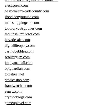
electroreal.com
bestofmiami-dadecounty.com
ifoodieonyoutube.com
mineshoppingcart.com
topworkoutsupplies.com
mouthshutreviews.com
hirzadesalta.com
digitallifeopoly.com
casinobubbles.com
seputargym.com
impiyanamall.com
optguardian.com
totostreet.net
davilcasino.com
fraudwatchai.com
aem-x.com
cryptooblogs.com
gameuplevel.com