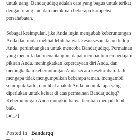
untuk uang, Bandarjudiqq adalah cara yang bagus untuk terikat
dengan orang lain dan menikmati beberapa kompetisi
persahabatan.
Sebagai kesimpulan, jika Anda ingin mengubah keberuntungan
Anda dan mulai melihat lebih banyak kesuksesan dalam hidup
Anda, pertimbangkan untuk mencoba Bandarjudiqq. Permainan
yang menarik dan menantang ini dapat membantu mempertajam
pikiran Anda, meningkatkan kepercayaan diri Anda, dan
meningkatkan keberuntungan Anda secara keseluruhan. Jadi
mengapa tidak mengumpulkan beberapa teman, mengambil
setumpuk kartu, dan lihat apakah Anda memiliki apa yang
diperlukan untuk keluar di atas permainan Bandarjudiqq?
Keberuntungan Anda mungkin hanya berubah menjadi lebih
baik.
[ad_2]
Posted in
Bandarqq