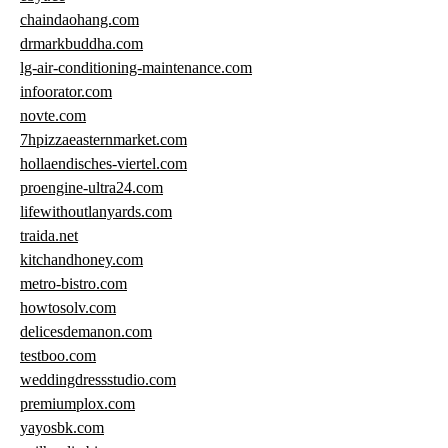
chaindaohang.com
drmarkbuddha.com
lg-air-conditioning-maintenance.com
infoorator.com
novte.com
7hpizzaeasternmarket.com
hollaendisches-viertel.com
proengine-ultra24.com
lifewithoutlanyards.com
traida.net
kitchandhoney.com
metro-bistro.com
howtosolv.com
delicesdemanon.com
testboo.com
weddingdressstudio.com
premiumplox.com
yayosbk.com