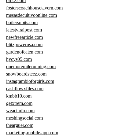
orb-z.com
fosterscoachhousetavern.com
mesasdecultivoonline.com
boilersnbits.com
latestviralpost.com
newfreearticle.com
blitzpowerusa.com
gardenofeaten.com
hycys05.com
onemoremilerunning.com
snowboardsteez.com
instagrambioforgirls.com
cashflowxfiles.com
kmbb10.com
getxtrem.com
weactinfo.com
meshingsocial.com
thearguer.com
marketing-mobile-app.com