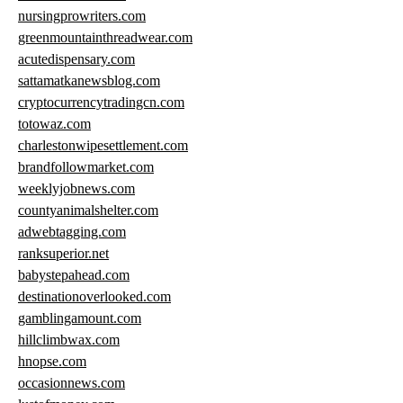
nursingprowriters.com
greenmountainthreadwear.com
acutedispensary.com
sattamatkanewsblog.com
cryptocurrencytradingcn.com
totowaz.com
charlestonwipesettlement.com
brandfollowmarket.com
weeklyjobnews.com
countyanimalshelter.com
adwebtagging.com
ranksuperior.net
babystepahead.com
destinationoverlooked.com
gamblingamount.com
hillclimbwax.com
hnopse.com
occasionnews.com