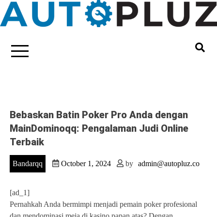
Skip
to
content
Panduan Bermain Poker Online
Bermain judi online lebih mudah menggunakan ewallet / emoney
untuk Pemula
seperti ovo, dana, linkaja, gopay, dan juga dengan pulsa.
Bebaskan Batin Poker Pro Anda dengan
MainDominoqq: Pengalaman Judi Online
Terbaik
Bandarqq
October 1, 2024
by
admin@autopluz.co
[ad_1]
Pernahkah Anda bermimpi menjadi pemain poker profesional
dan mendominasi meja di kasino papan atas? Dengan