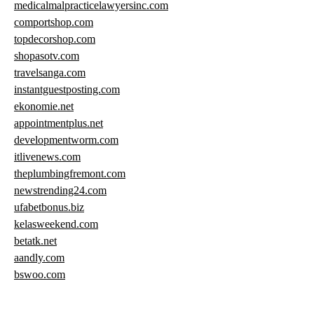
medicalmalpracticelawyersinc.com
comportshop.com
topdecorshop.com
shopasotv.com
travelsanga.com
instantguestposting.com
ekonomie.net
appointmentplus.net
developmentworm.com
itlivenews.com
theplumbingfremont.com
newstrending24.com
ufabetbonus.biz
kelasweekend.com
betatk.net
aandly.com
bswoo.com