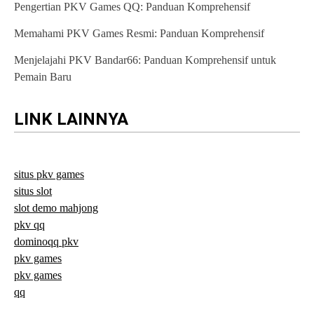
Pengertian PKV Games QQ: Panduan Komprehensif
a
t
Memahami PKV Games Resmi: Panduan Komprehensif
i
Menjelajahi PKV Bandar66: Panduan Komprehensif untuk
Pemain Baru
o
n
LINK LAINNYA
situs pkv games
situs slot
slot demo mahjong
pkv qq
dominoqq pkv
pkv games
pkv games
qq