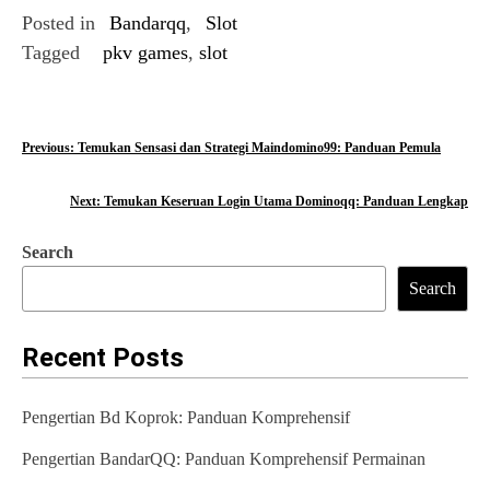
Posted in
Bandarqq
,
Slot
Tagged
pkv games
,
slot
P
Previous:
Temukan Sensasi dan Strategi Maindomino99: Panduan Pemula
o
Next:
Temukan Keseruan Login Utama Dominoqq: Panduan Lengkap
s
Search
t
Search
n
a
Recent Posts
v
Pengertian Bd Koprok: Panduan Komprehensif
i
Pengertian BandarQQ: Panduan Komprehensif Permainan
g